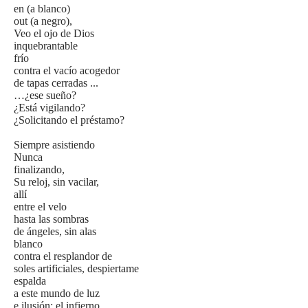
en (a blanco)
out (a negro),
Veo el ojo de Dios
inquebrantable
frío
contra el vacío acogedor
de tapas cerradas ...
…¿ese sueño?
¿Está vigilando?
¿Solicitando el préstamo?
Siempre asistiendo
Nunca
finalizando,
Su reloj, sin vacilar,
allí
entre el velo
hasta las sombras
de ángeles, sin alas
blanco
contra el resplandor de
soles artificiales, despiertame
espalda
a este mundo de luz
e ilusión: el infierno