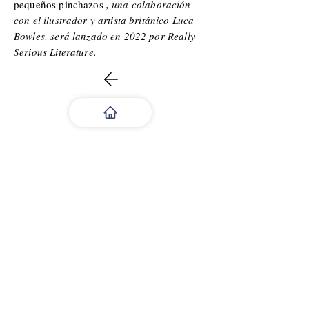
pequeños pinchazos
, una colaboración
con el ilustrador y artista británico Luca
Bowles, será lanzado en 2022 por Really
Serious Literature.
PRÓXIMO
Celebra el arte latino con nosotros.
Envíe su trabajo o regístrese para
recibir una notificación cuando se
publique un nuevo número. ¡Gracias
por tu apoyo!
alebrijesmag@gmail.com