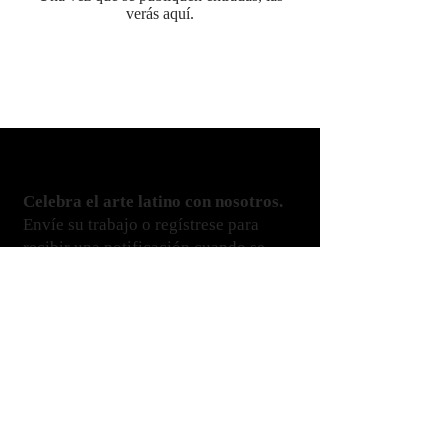
verás aquí.
Celebra el arte latino con nosotros.
Envíe su trabajo o regístrese para
recibir una notificación cuando se
publique un nuevo número. ¡Gracias
por tu apoyo!
alebrijesmag@gmail.com
Twitter / Instagram: @AlebrijesReview
¡Suscríbase para recibir actualizaciones
importantes sobre nuestra revista!