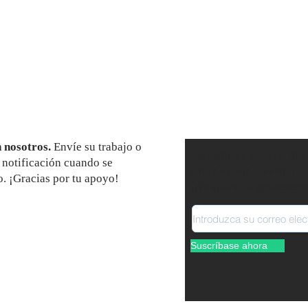
n nosotros.
Envíe su trabajo o
¡Suscríbase para recibir
a notificación cuando se
sobre nuestra revista!
. ¡Gracias por tu apoyo!
(No spam, lo prometemo
Suscríbase ahora