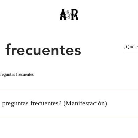
 frecuentes
reguntas frecuentes
 preguntas frecuentes? (Manifestación)
to quickly answer common questions about you or your busines
ning hours?” or “How can I book a service?” It’s a great way t
site’s SEO.