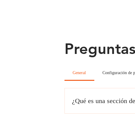
Preguntas
General
Configuración de p
¿Qué es una sección de
An FAQ section can be used 
ship to?”, “What are your ope
site and can even boost your 